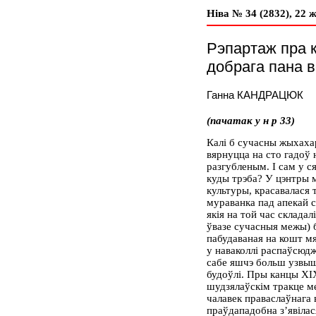
Ніва № 34 (2832), 22 ж
Рэпартаж пра к
добрага пана в
Ганна КАНДРАЦЮК
(пачатак у н р 33)
Калі б сучасны жыхах
вярнуцца на сто гадоў 
разгубленым. І сам у ся
куды трэба? У цэнтры м
культуры, красавалася т
мураванка пад апекай с
якія на той час склада
ўвазе сучасныя межы) б
пабудаваная на кошт м
у наваколлі распаўсюдж
сабе яшчэ больш узвыш
будоўлі. Пры канцы ХІ
шудзялаўскім тракце м
чалавек праваслаўнага
праўдападобна з’явілася