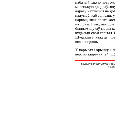
пабачыў такую прыгожу
маленькую ды драўляну
адразу натхніўся на до
падумаў, каб запісаць 
царквы, якая прыгажосц
мясціны. І так, паводл
быццам шукаў месца к
кудысьці свой капітал. 
Шудзялава, кажуць, пр
вялікія грошы...
У нарысах і крыніцах 
версію здарэння; 24 (...
поўны тэкст артыкула ў др
у арх